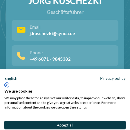
JÖRG KUSCHEZKI
Geschäftsführer
Email
j.kuschezki@synoa.de
Phone
+49 6071 - 9845382
English
Privacy policy
We use cookies
We may place these for analysis of our visitor data, to improve our website, show
personalised content and to give you a great website experience. For more
information about the cookies we use open the settings.
© Synoa GmbH 2026
Impressum
Datenschutzerklärung
Accept all