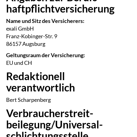
haftpflicht­versicherung
Name und Sitz des Versicherers:
exali GmbH
Franz-Kobinger-Str. 9
86157 Augsburg
Geltungsraum der Versicherung:
EU und CH
Redaktionell
verantwortlich
Bert Scharpenberg
Verbraucher­streit­
beilegung/Universal­
schlichtungs­stelle