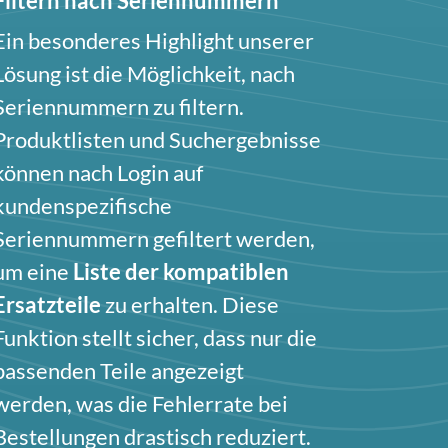
Filtern nach Seriennummern
Ein besonderes Highlight unserer
Lösung ist die Möglichkeit, nach
Seriennummern zu filtern.
Produktlisten und Suchergebnisse
können nach Login auf
kundenspezifische
Seriennummern gefiltert werden,
um eine
Liste der kompatiblen
Ersatzteile
zu erhalten. Diese
Funktion stellt sicher, dass nur die
passenden Teile angezeigt
werden, was die Fehlerrate bei
Bestellungen drastisch reduziert.