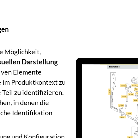
gen
d
e Möglichkeit,
isuellen Darstellung
tiven Elemente
e im Produktkontext zu
Teil zu identifizieren.
chen, in denen die
che Identifikation
lung und Konfiguration